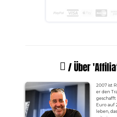
/ Über 'Affili
2007 ist 
er den T
geschafft
Euro auf 2
leben, da