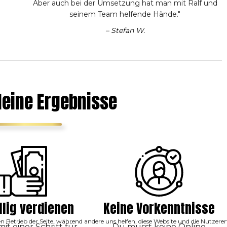
Aber auch bei der Umsetzung hat man mit Ralf und
seinem Team helfende Hände."
– Stefan W.
deine Ergebnisse
llig verdienen
Keine Vorkenntnisse
den Betrieb der Seite, während andere uns helfen, diese Website und die Nutzer
it einer Schritt für
Du musst keine Online