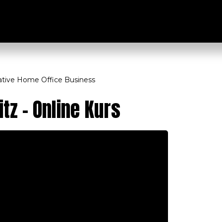
e
mative Home Office Business
tz - Online Kurs