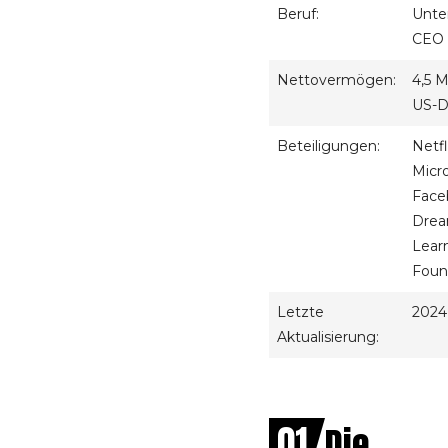
Beruf:
Unte
CEO
Nettovermögen:
4,5 M
US-D
Beteiligungen:
Netfl
Micro
Face
Dre
Lear
Foun
Letzte
2024
Aktualisierung:
01
Die