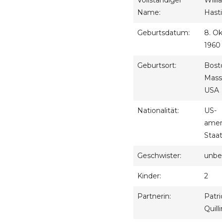
Vollständiger
Will
Name:
Hasti
Geburtsdatum:
8. O
1960
Geburtsort:
Bost
Mass
USA
Nationalität:
US-
amer
Staa
Geschwister:
unbe
Kinder:
2
Partnerin:
Patri
Quilli