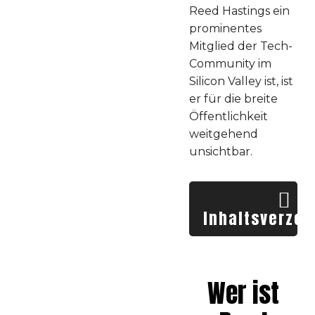
Reed Hastings ein
prominentes
Mitglied der Tech-
Community im
Silicon Valley ist, ist
er für die breite
Öffentlichkeit
weitgehend
unsichtbar.
Inhaltsverzei
Wer ist Reed
Hastings
Wer ist
Biografie Reed
Hastings