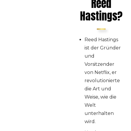
Reed
Die frühen Jahre
Hastings?
Die Geburt von
Netflix
Wachstum &
Unternehmenskultur
Reed Hastings
Der Durchbruch
ist der Gründer
mit dem
und
Streaming-Dienst
Vorsitzender
Persönliches
Leben
von Netflix, er
Das Fazit über
revolutionierte
Reed Hastings
die Art und
Buch: Reed
Weise, wie die
Hastings - Keine
Welt
Regeln: Warum...
unterhalten
wird.