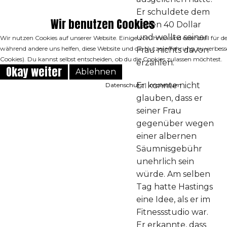
Er schuldete dem
Wir benutzen Cookies
Laden 40 Dollar
und wollte seiner
Wir nutzen Cookies auf unserer Website. Einige von ihnen sind essenziell für de
während andere uns helfen, diese Website und die Nutzererfahrung zu verbess
Frau nichts davon
Cookies). Du kannst selbst entscheiden, ob du die Cookies zulassen möchtest.
erzählen.
Okay weiter
Ablehnen
Er konnte nicht
Datenschutz
|
Impressum
glauben, dass er
seiner Frau
gegenüber wegen
einer albernen
Säumnisgebühr
unehrlich sein
würde. Am selben
Tag hatte Hastings
eine Idee, als er im
Fitnessstudio war.
Er erkannte, dass