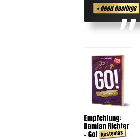
• Reed Hastings
Empfehlung:
Damian Richter
kostenlos
- Go!