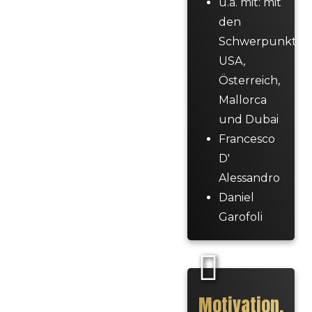
u.a. mit: mit
den
Schwerpunkt
USA,
Österreich,
Mallorca
und Dubai
Francesco
D'
Alessandro
Daniel
Garofoli
Motivation,