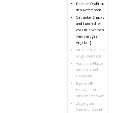
Direkter Draht zu
den Referenten
Getränke, Snacks
und Lunch direkt
vor Ort erwerben
[reichhaltiges
Angebot]
VIP Check-In ohne
lange Wartezeit
Vorderste Plätze
mit Tisch und
Geschenk
Eigene VIP-
Netzwerk-Area
mit den Speakern
Zugang zur
Samstag-Abend