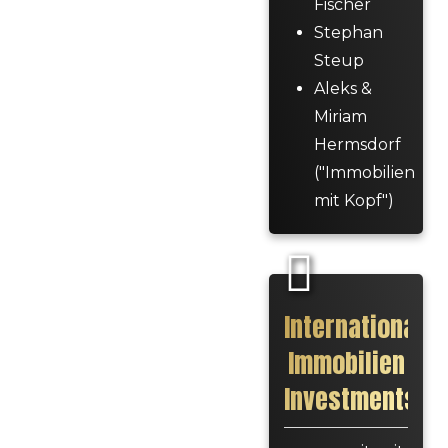
Fischer
Stephan
Steup
Aleks &
Miriam
Hermsdorf
("Immobilien
mit Kopf")
Internationale
Immobilien
Investments