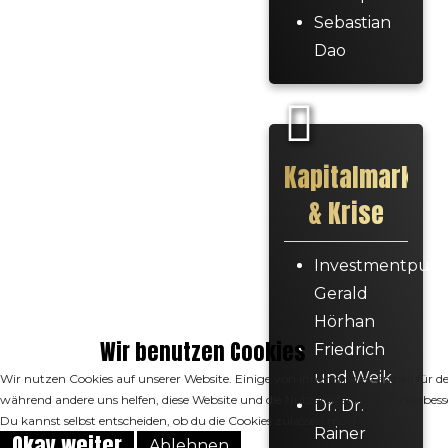
Sebastian
Dao
Kapitalmarkt
& Krise
Investmentpun
Gerald
Hörhan
Wir benutzen Cookies
Friedrich
und Weik
Wir nutzen Cookies auf unserer Website. Einige von ihnen sind essenziell für de
während andere uns helfen, diese Website und die Nutzererfahrung zu verbess
Dr. Dr.
Du kannst selbst entscheiden, ob du die Cookies zulassen möchtest.
Rainer
Okay weiter
Ablehnen