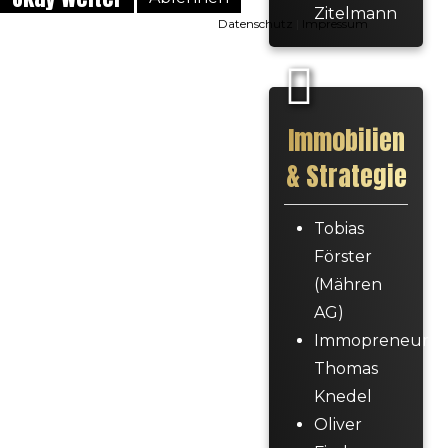
Zitelmann
Datenschutz
|
Impressum
Immobilien
& Strategie
Tobias
Förster
(Mähren
AG)
Immopreneur
Thomas
Knedel
Oliver