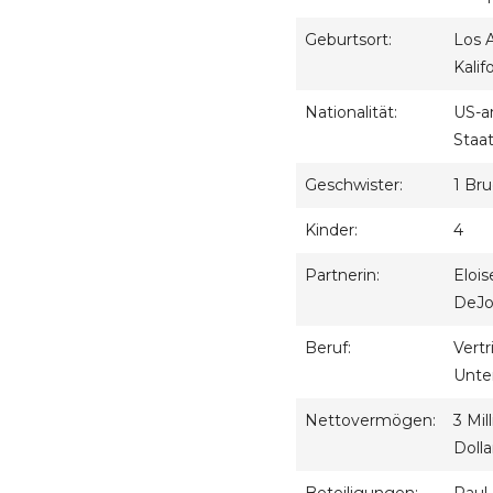
Geburtsort:
Los 
Kalif
Nationalität:
US-a
Staa
Geschwister:
1 Br
Kinder:
4
Partnerin:
Eloi
DeJo
Beruf:
Vertr
Unte
Nettovermögen:
3 Mil
Dolla