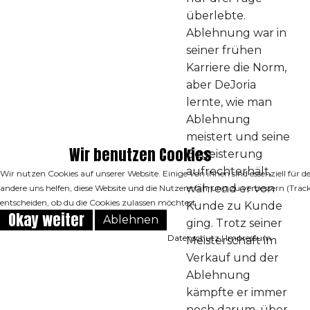
überlebte.
Ablehnung war in
seiner frühen
Karriere die Norm,
aber DeJoria
lernte, wie man
Ablehnung
meistert und seine
Wir benutzen Cookies
Begeisterung
aufrechterhält,
Wir nutzen Cookies auf unserer Website. Einige von ihnen sind essenziell für d
während er von
andere uns helfen, diese Website und die Nutzererfahrung zu verbessern (Track
entscheiden, ob du die Cookies zulassen möchtest.
Kunde zu Kunde
Okay weiter
Ablehnen
ging. Trotz seiner
Datenschutz
|
Impressum
Meisterschaft im
Verkauf und der
Ablehnung
kämpfte er immer
noch darum, über