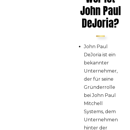
John Paul
Paul DeJoria
Seine frühen Jahre
DeJoria?
Wie er über die
Runden kam
Eine Wendung des
Schicksals
John Paul
Deal mit
DeJoria ist ein
Schönheitssalons
bekannter
Paul Mitchell wird
Unternehmer,
multimilliardenschwer
Abschluss
der für seine
Gründerrolle
bei John Paul
Mitchell
Systems, dem
Unternehmen
hinter der