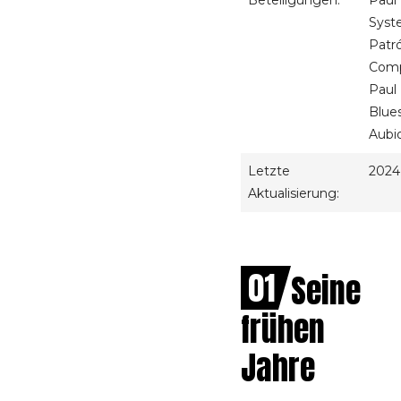
Beteiligungen:
Paul 
Syst
Patró
Comp
Paul
Blue
Aubio
Letzte
2024
Aktualisierung:
01
Seine
frühen
Jahre