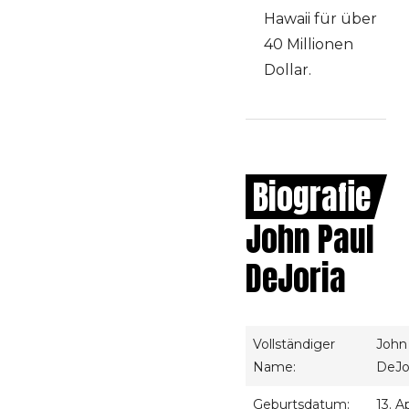
Hawaii für über
40 Millionen
Dollar.
Biografie
John Paul
DeJoria
Vollständiger
John
Name:
DeJo
Geburtsdatum:
13. A