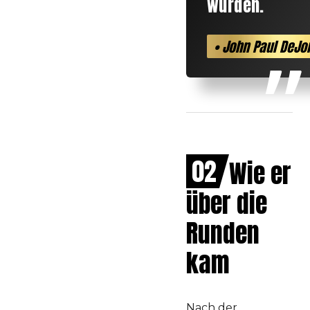
wurden.
• John Paul DeJo
02
Wie er
über die
Runden
kam
Nach der