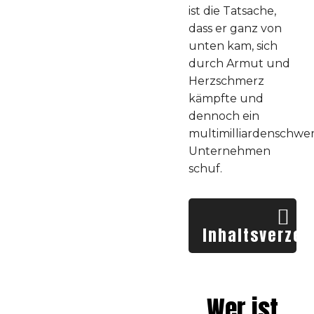
ist die Tatsache,
dass er ganz von
unten kam, sich
durch Armut und
Herzschmerz
kämpfte und
dennoch ein
multimilliardenschwe
Unternehmen
schuf.
Inhaltsverzei
Wer ist John Paul
DeJoria
Wer ist
Biografie John