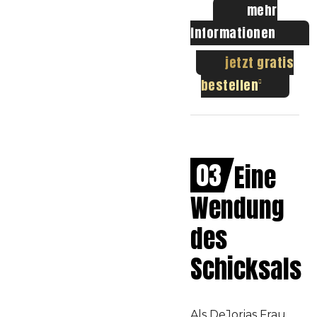
mehr
Informationen
jetzt gratis
bestellen
03
Eine
Wendung
des
Schicksals
Als DeJorias Frau